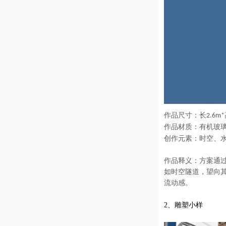
作品尺寸：
长
2.6
m*
作品材质：
有机玻
创作元素：
时空、
作品释义：
方案通
如时空隧道，望向
流动感。
2
、雕塑小样