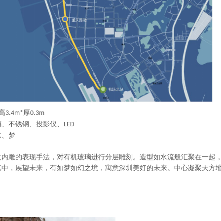
高
厚
3.4
m*
0.
3m
璃、不锈钢、投影仪、
LED
水、梦
过内雕的表现手法，对有机玻璃进行分层雕刻。造型如水流般汇聚在一起
其中，展望未来，有如梦如幻之境，寓意深圳美好的未来。中心凝聚天方