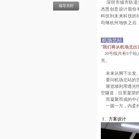
深圳市城市轨道交
领导关怀
杰恩创意设计股份
科技到未来科技的
司继杭州地铁之后
机场北站
“我们将从机场北出
号线共有
个站
20
5
光。
未来从脚下出发
要问机场北站的艺
展览墙利用透光性
空隧道，往里凝望
而凝聚而成的中心
一圆一方，内柔外
1、方案设计