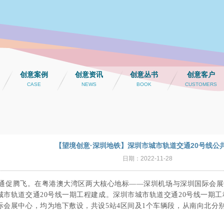
创意案例
创意资讯
创意丛书
创意客户
CASE
NEWS
BOOK
CUSTOMERS
【望境创意·深圳地铁】深圳市城市轨道交通20号线公
日期：2022-11-28
促腾飞。在粤港澳大湾区两大核心地标——
深圳
机场与深圳国际会展
城市轨道交通
20
号线一期工程建成。
深圳市城市轨道交通
20
号线一期工
际会展中心，均为地下敷设，共设
5
站
4
区间及
1
个车辆段，从南向北分