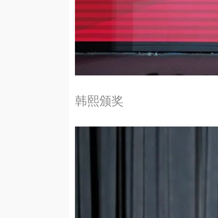
老教授陈松
韩熙颁奖