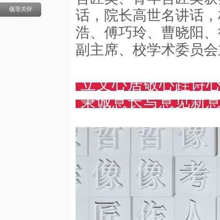
领导关怀
话，院长高世名讲话，
浩、傅巧玲、曹晓阳、
副主席、校学术委员会
立文心居敬心跬诗
秉诚意长写意觅新