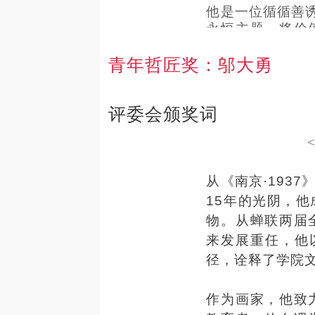
他是一位循循善诱
永恒主题，将价
国设计博物馆的
沟通公众与未来
青年哲匠奖
：
邬大勇
评委会颁奖词
从《南京·193
15年的光阴，
物。从蝉联两届
来发展重任，他
径，诠释了学院
作为画家，他致