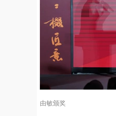
老教授杜
由敏颁奖