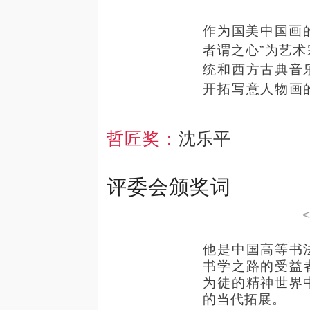
作为国美中国画的
者谓之心”为艺
统和西方古典音
开拓写意人物画
生面的个人风格
他的画面宛若天
哲匠奖：
沈乐平
画高手，也是文
不入画处生出画
评委会颁奖词
空灵。
对他来说，画家
蹈中触类旁通，
他是中国高等书
业，画无西东，
书学之路的受益
为徒的精神世界
的当代拓展。