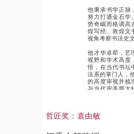
他秉承书学正脉
努力打通金石学
势奇崛而格调高
煌写经、敦煌文
视角考察书法史
他才华卓荦，艺
视野和学术高度
悟，在当代书坛
法系的掌门人，他
的高度审视并梳
与当代审美两大
立品格的建构与
“自乐平生道，烟
哲匠奖：
袁由敏