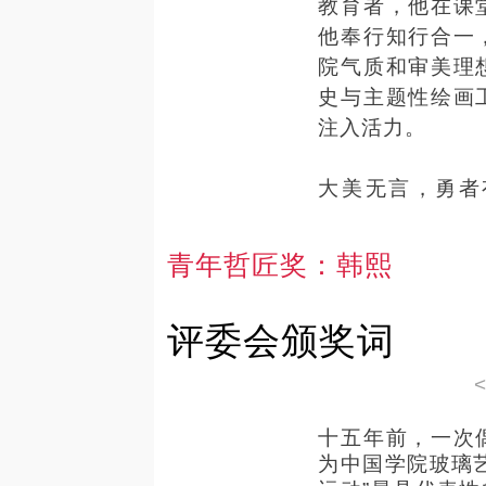
教育者，他在课
他奉行知行合一
院气质和审美理
史与主题性绘画
注入活力。
大美无言，勇者
材，而在于绘画
是历史画创作的
青年哲匠奖
：
韩熙
“绘画最后还是用
他这样坚定地说
评委会颁奖词
十五年前，一次
为中国学院玻璃